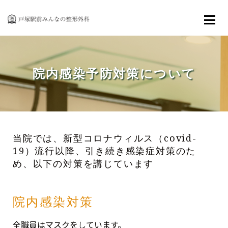
ご来院の方へ
各種検査・機器
院内感染予防対策について
リハビリテーション
アクセス
当院では、新型コロナウィルス（covid-
お知らせ
19）流行以降、引き続き感染症対策のた
め、以下の対策を講じています
お問い合わせ・採用情報
院内感染対策
全職員はマスクをしています。